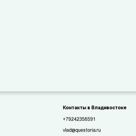
Контакты в Владивостоке
+79242356591
vlad@questoria.ru