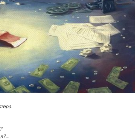
тера.
?
?...