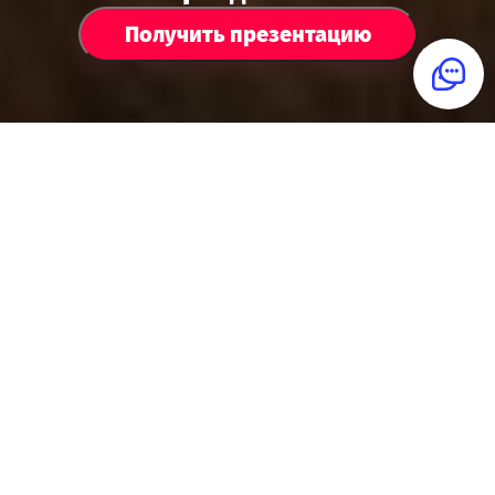
Получить презентацию
Для идеальной
вечеринки
Представьте: к вам приезжает
ведущий с реквизитом и костюмами,
и гости перевоплощаются в героев
фильма. Но если в фильме всё
известно заранее, то здесь нажали
«стоп» и сказали: «Дальше
действуйте вы».
У вашего героя есть свои секреты