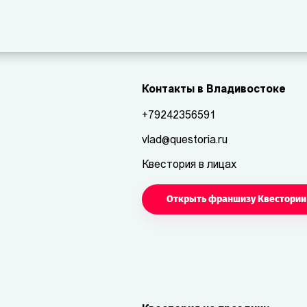
Контакты в Владивостоке
+79242356591
vlad@questoria.ru
Квестория в лицах
Открыть франшизу Квестории