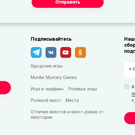
Отправить
Подписывайтесь
Наша
сбор
под
Городские игры
Murder Mystery Games
Я
Игра в «мафию»
Ролевые игры
п
Ролевой квест
Места
с
Отличие квестов и квест-румов от
квестории