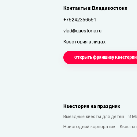
Контакты в Владивостоке
+79242356591
vlad@questoria.ru
Квестория в лицах
Открыть франшизу Квестории
Квестория на праздник
Выездные квесты для детей
8 М
Новогодний корпоратив
Квесты 