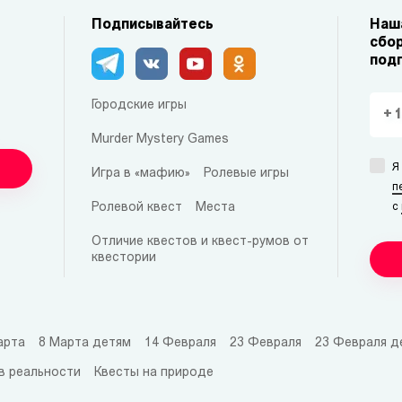
Подписывайтесь
Наша
сбор
под
Городские игры
Murder Mystery Games
Я
Игра в «мафию»
Ролевые игры
п
Ролевой квест
Места
с
Отличие квестов и квест-румов от
квестории
арта
8 Марта детям
14 Февраля
23 Февраля
23 Февраля д
в реальности
Квесты на природе